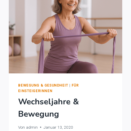
KRAFTTRAINING
FÜR
FRAUEN
SO
WICHTIG
IST
BEWEGUNG & GESUNDHEIT
|
FÜR
EINSTEIGERINNEN
Wechseljahre &
Bewegung
Von
admin
Januar 13, 2020