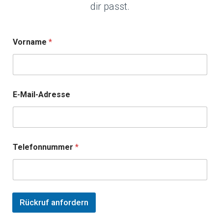
dir passt.
Vorname
*
V
E-Mail-Adresse
o
r
n
a
m
e
Telefonnummer
*
*
E
-
M
a
i
Rückruf anfordern
l
-
A